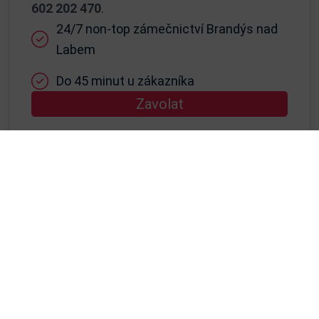
602 202 470
.
24/7 non-top zámečnictví Brandýs nad
Labem
Do 45 minut u zákazníka
Zavolat