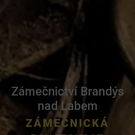
Zámečnictví Brandýs
nad Labem
ZÁMEČNICKÁ