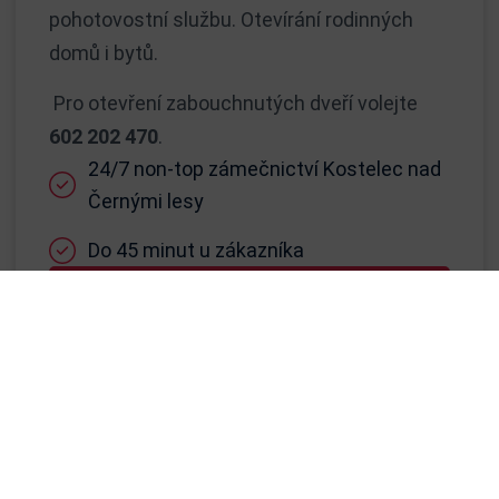
pohotovostní službu. Otevírání rodinných
domů i bytů.
Pro otevření zabouchnutých dveří volejte
602 202 470
.
24/7 non-top zámečnictví Kostelec nad
Černými lesy
Do 45 minut u zákazníka
Zavolat