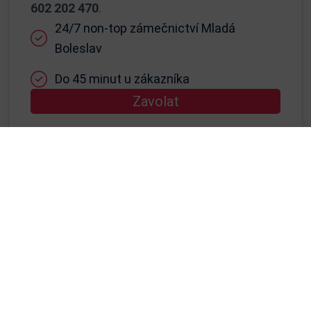
602 202 470
.
24/7 non-top zámečnictví Mladá
Boleslav
Do 45 minut u zákazníka
Zavolat