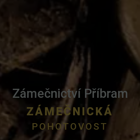
Zámečnictví Příbram
ZÁMEČNICKÁ
POHOTOVOST