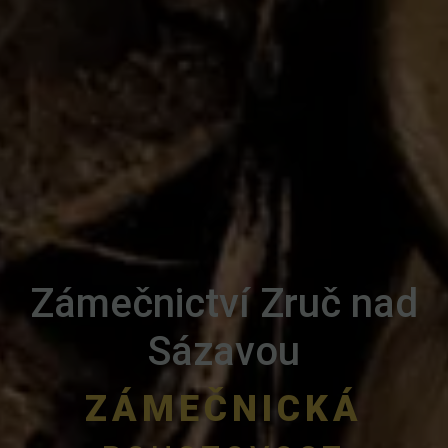
Zámečnictví Zruč nad
Sázavou
ZÁMEČNICKÁ