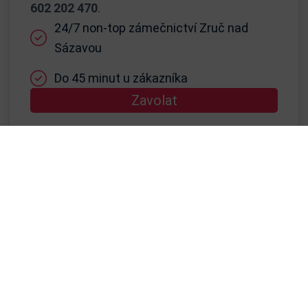
602 202 470
.
24/7 non-top zámečnictví Zruč nad
Sázavou
Do 45 minut u zákazníka
Zavolat